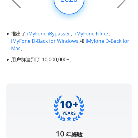
 D-
推出了
iMyFone iBypasser
、
iMyFone Filme
、
多
iMyFone D-Back for Windows
和
iMyfone D-Back for
Mac
。
用户群達到了 10,000,000+。
10
年經驗