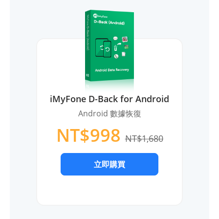
iMyFone D-Back for Android
Android 數據恢復
NT$998
NT$1,680
立即購買