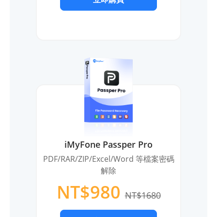
iMyFone Passper Pro
PDF/RAR/ZIP/Excel/Word 等檔案密碼
解除
NT$980
NT$1680