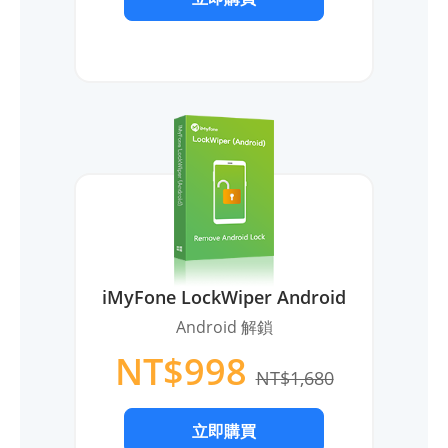
iMyFone LockWiper Android
Android 解鎖
NT$998
NT$1,680
立即購買