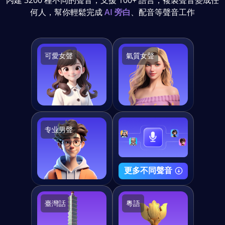
何人，幫你輕鬆完成
AI 旁白
、配音等聲音工作
可愛女聲
氣質女聲
专业男聲
更多不同聲音
臺灣話
粵語