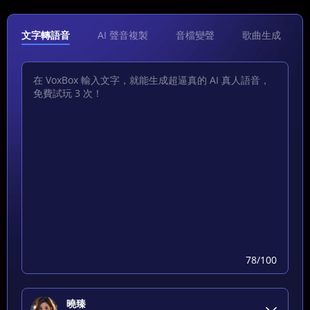
文字轉語音
AI 聲音複製
音檔變聲
歌曲生成
78
/100
曉臻