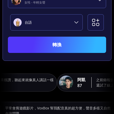
女性 - 年輕女聲
台語
轉換
阿凱
效果很讚，聽起來就像真人講話一樣
之前錄報
87
還試了線
平常會剪遊戲影片，VoxBox 幫我配音真的超方便，聲音多樣又自然
全沒問題。