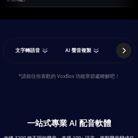
文字轉語音
AI 聲音複製
AI 歌曲
*請前往你喜歡的 VoxBox 功能章節處瞭解吧！
一站式專業 AI 配音軟體
內建 3200 種不同的聲音，支援 100+ 語言，複製聲音變成任