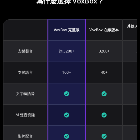
為什麼選擇 VoxBox？
其他 A
VoxBox 完整版
VoxBox 在線版本
支援聲音
約 3200+
3200+
2
支援語言
100+
40+
1
文字轉語音
AI 聲音克隆
影片配音