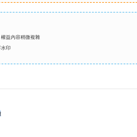
案，權益內容稍微複雜
浮水印
鐘