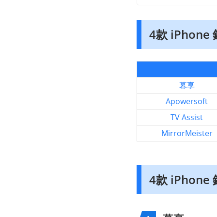
4款 iPhon
幕享
Apowersoft
TV Assist
MirrorMeister
4款 iPhon