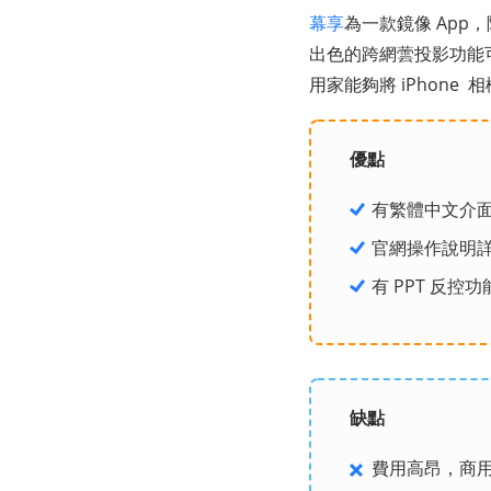
幕享
為一款鏡像 App，
出色的跨網蕓投影功能可
用家能夠將 iPhon
優點
有繁體中文介
官網操作說明
有 PPT 反
缺點
費用高昂，商用