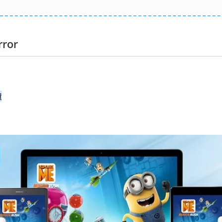
ror
鐘