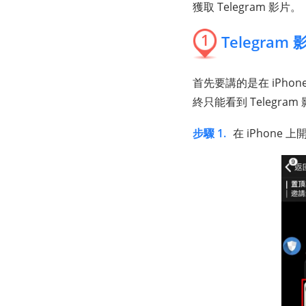
獲取 Telegram 影片。
1
Telegram 
首先要講的是在 iPho
終只能看到 Telegram
步驟 1.
在 iPhon