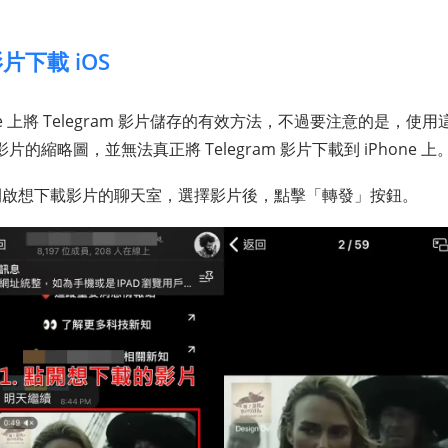
影片下載 iOS
ne 上將 Telegram 影片儲存的有效方法，不過要注意的是，
 影片的縮略圖，並無法真正將 Telegram 影片下載到 iPhone 上
e 上開啟想下載影片的聊天室，選擇影片後，點擊「轉發」按鈕。