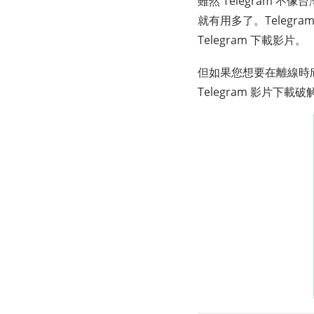
雖然 Telegram 
就有用多了。Teleg
Telegram 下載影片。
但如果您想要在離線時欣賞
Telegram 影片