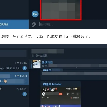
選擇「另存影片為」，就可以成功在 TG 下載影片了。