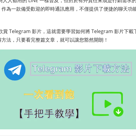
不像台灣人人都用的 LINE 一樣普及，但對於有外貿往來或是行銷需
ram 作為一款備受歡迎的即時通訊應用，不僅提供了便捷的聊天
 Telegram 影片，這就需要學習如何將 Telegram 影片
下載破解方法，只要看完整篇文章，就可以讓您豁然開朗！