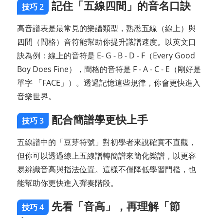
記住「五線四間」的音名口訣
技巧 2
高音譜表是最常見的樂譜類型，熟悉五線（線上）與
四間（間格）音符能幫助你提升識譜速度。以英文口
訣為例：線上的音符是 E- G - B - D - F（Every Good
Boy Does Fine），間格的音符是 F - A - C - E（剛好是
單字 「FACE」）。透過記憶這些規律，你會更快進入
音樂世界。
配合簡譜學更快上手
技巧 3
五線譜中的「豆芽符號」對初學者來說確實不直觀，
但你可以透過線上五線譜轉簡譜來簡化樂譜，以更容
易辨識音高與指法位置。這樣不僅降低學習門檻，也
能幫助你更快進入彈奏階段。
先看「音高」，再理解「節
技巧 4