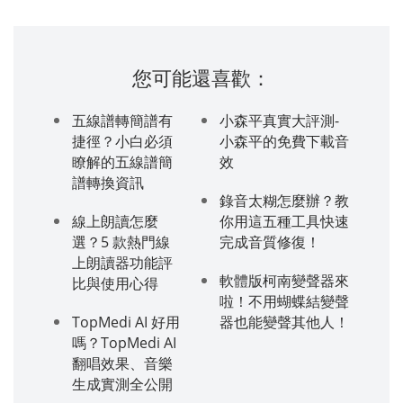
您可能還喜歡：
五線譜轉簡譜有
小森平真實大評測-
捷徑？小白必須
小森平的免費下載音
瞭解的五線譜簡
效
譜轉換資訊
錄音太糊怎麼辦？教
線上朗讀怎麼
你用這五種工具快速
選？5 款熱門線
完成音質修復！
上朗讀器功能評
軟體版柯南變聲器來
比與使用心得
啦！不用蝴蝶結變聲
TopMedi AI 好用
器也能變聲其他人！
嗎？TopMedi AI
翻唱效果、音樂
生成實測全公開