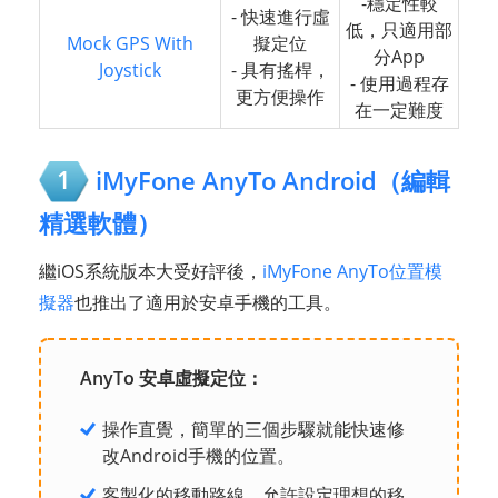
-穩定性較
- 快速進行虛
低，只適用部
Mock GPS With
擬定位
分App
Joystick
- 具有搖桿，
- 使用過程存
更方便操作
在一定難度
1
iMyFone AnyTo Android（編輯
精選軟體）
繼iOS系統版本大受好評後，
iMyFone AnyTo位置模
擬器
也推出了適用於安卓手機的工具。
AnyTo 安卓虛擬定位：
操作直覺，簡單的三個步驟就能快速修
改Android手機的位置。
客製化的移動路線，允許設定理想的移