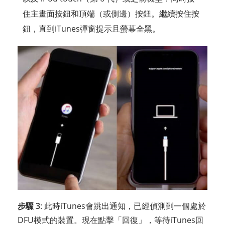
住主畫面按鈕和頂端（或側邊）按鈕。繼續按住按
鈕，直到iTunes彈窗提示且螢幕全黑。
步驟 3
: 此時iTunes會跳出通知，已經偵測到一個處於
DFU模式的裝置。現在點擊「回復」，等待iTunes回