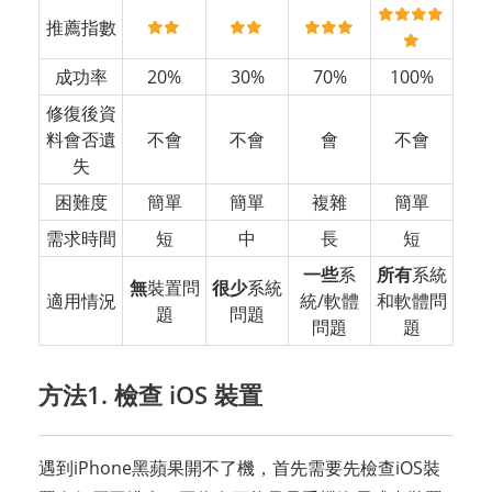
推薦指數
成功率
20%
30%
70%
100%
修復後資
料會否遺
不會
不會
會
不會
失
困難度
簡單
簡單
複雜
簡單
需求時間
短
中
長
短
一些
系
所有
系統
無
裝置問
很少
系統
適用情況
統/軟體
和軟體問
題
問題
問題
題
方法1. 檢查 iOS 裝置
遇到iPhone黑蘋果開不了機，首先需要先檢查iOS裝