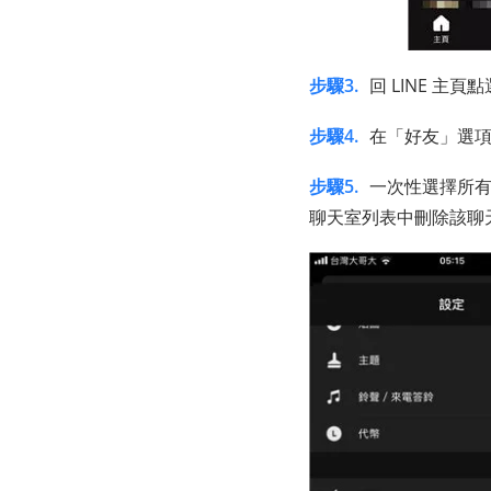
步驟3.
回 LINE 
步驟4.
在「好友」選
步驟5.
一次性選擇所有
聊天室列表中刪除該聊天