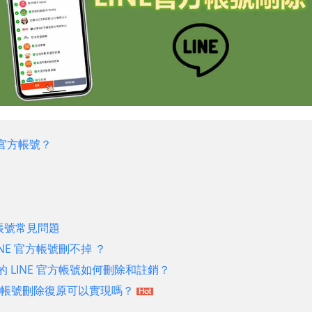
 官方帳號？
方帳號常見問題
LINE 官方帳號刪不掉 ？
營的 LINE 官方帳號如何刪除和註銷？
E 官方帳號刪除復原可以實現嗎？