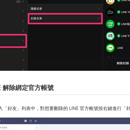
NE 解除綁定官方帳號
頁進入「好友」列表中，對想要刪除的 LINE 官方帳號按右鍵進行「