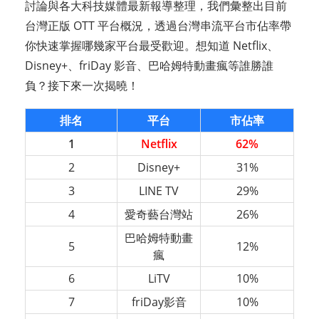
討論與各大科技媒體最新報導整理，我們彙整出目前
台灣正版 OTT 平台概況，透過台灣串流平台市佔率帶
你快速掌握哪幾家平台最受歡迎。想知道 Netflix、
Disney+、friDay 影音、巴哈姆特動畫瘋等誰勝誰
負？接下來一次揭曉！
排名
平台
市佔率
1
Netflix
62%
2
Disney+
31%
3
LINE TV
29%
4
愛奇藝台灣站
26%
巴哈姆特動畫
5
12%
瘋
6
LiTV
10%
7
friDay影音
10%