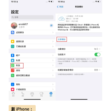
新 iPhone：