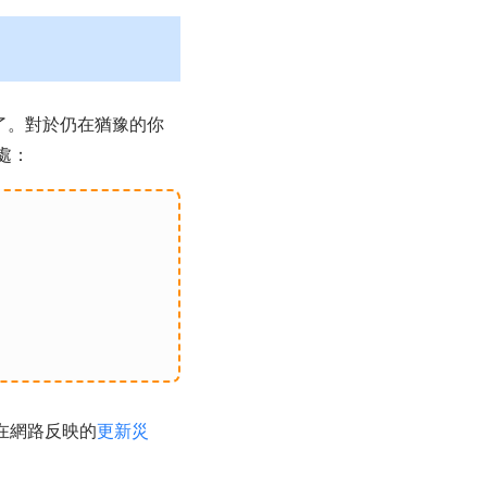
 了。對於仍在猶豫的你
處：
者在網路反映的
更新災