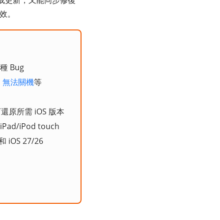
成更新，又能同步修復
效。
種 Bug
、
無法關機
等
原所需 iOS 版本
/iPod touch
iOS 27/26