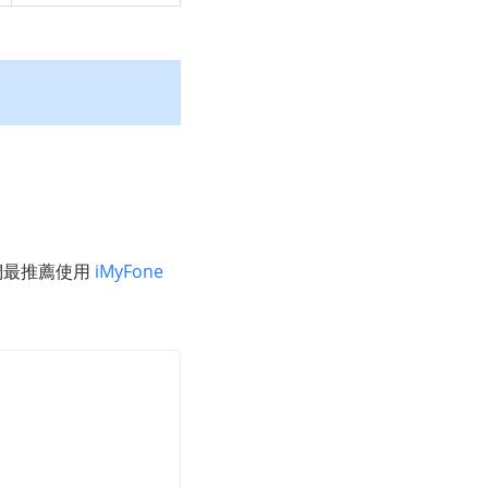
們最推薦使用
iMyFone