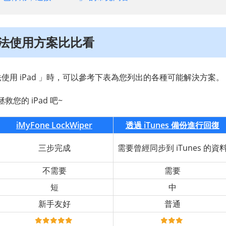
 無法使用方案比比看
無法使用 iPad 」時，可以參考下表為您列出的各種可能解決方案。
您的 iPad 吧~
iMyFone LockWiper
透過 iTunes 備份進行回復
三步完成
需要曾經同步到 iTunes 的資
不需要
需要
短
中
新手友好
普通