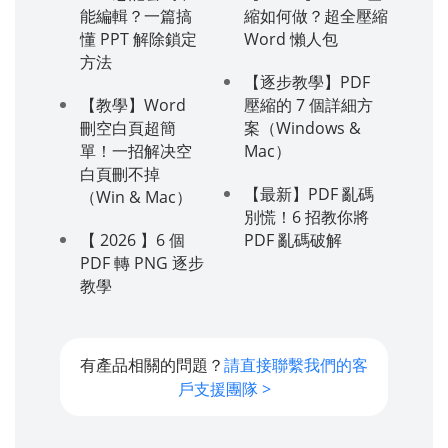
能編輯？一篇搞
縮如何做？超全壓縮
懂 PPT 解除鎖定
Word 懶人包
方法
【逐步教學】PDF
【教學】Word
壓縮的 7 個詳細方
刪空白頁超簡
案（Windows &
單！一招解决空
Mac）
白頁刪不掉
【最新】PDF 亂碼
（Win & Mac）
別慌！6 招教你將
【 2026 】6 個
PDF 亂碼破解
PDF 轉 PNG 逐步
教學
有產品相關的問題？
請直接聯繫我們的客
戶支援團隊 >